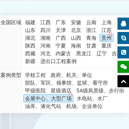
所在位置：
首页
案例中心
案例中心
全国区域
福建
江西
广东
安徽
云南
上海
山东
四川
天津
北京
浙江
江苏
湖北
湖南
广西
山西
青海
贵州
陕西
河南
宁夏
海南
甘肃
重庆
西藏
河北
内蒙古
黑龙江
辽宁
吉林
新疆
进出口工程案例
案例类型
学校工程
政府、机关、单位
部队、军区、领事馆、监狱、看守所
甲级医院
星级酒店
5A级风景级、步行街
会展中心、大型广场
水电站、水厂
油库、液化气站
机场、企业单位