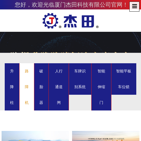
您好，欢迎光临厦门杰田科技有限公司官网！
升
路
破
人行
车牌识
智能
智能平板
降
障
胎
通道
别系统
伸缩
车位锁
柱
机
器
闸
门