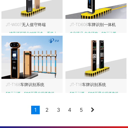
JT-W007无人值守终端
JT-TD608车牌识别一体机
一键高清可视化对接设备、手机上
专利产品 自主研发、5G云计算、
进行支持双向视频对接、模块化部
18.5寸LCD液晶广告屏、500万星
件，维护简单
光级摄像机
JT-T168车牌识别系统
JT-T18车牌识别系统
5G云计算、500万星光级摄像机、
5G云计算、500万星光级摄像机、
网络：485/TCP-IP 10/100以太
网络：485/TCP-IP 10/100以太
网、18.5寸LCD液晶广告屏、LED
网、12寸/15寸LCD
1
2
3
4
5
屏(