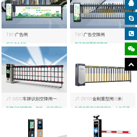
T911广告闸
T911广告空降闸
杆长达4.6米
直流变频重型空降闸
JT-S600车牌识别空降闸一体机
JT-ZK101金刚重型闸(6米)
车牌识别空降闸一体机、前后/双向
外观使用进口阿克苏粉，十年不褪
识别、2000万像素
色