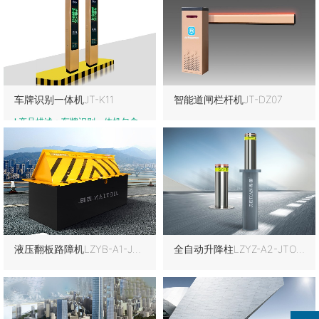
车牌识别一体机JT-K11
智能道闸栏杆机JT-DZ07
l 产品描述：车牌识别一体机包含
汽车工艺烤漆机身一体箱体、500
万高清车牌识别一体机、LED-
V12-12-N /内置1
液压翻板路障机LZYB-A1-JTO1
全自动升降柱LZYZ-A2-JTO2A