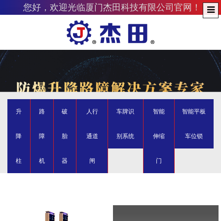
您好，欢迎光临厦门杰田科技有限公司官网！
升
路
破
人行
车牌识
智能
智能平板
降
障
胎
通道
别系统
伸缩
车位锁
柱
机
器
闸
门