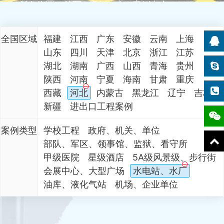
所在位置：
首页
案例中心
案例中心
全国区域
福建
江西
广东
安徽
云南
上海
山东
四川
天津
北京
浙江
江苏
湖北
湖南
广西
山西
青海
贵州
陕西
河南
宁夏
海南
甘肃
重庆
西藏
河北
内蒙古
黑龙江
辽宁
吉林
新疆
进出口工程案例
案例类型
学校工程
政府、机关、单位
部队、军区、领事馆、监狱、看守所
甲级医院
星级酒店
5A级风景级、步行街
会展中心、大型广场
水电站、水厂
油库、液化气站
机场、企业单位