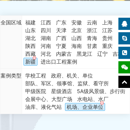
所在位置：
首页
案例中心
案例中心
全国区域
福建
江西
广东
安徽
云南
上海
山东
四川
天津
北京
浙江
江苏
湖北
湖南
广西
山西
青海
贵州
陕西
河南
宁夏
海南
甘肃
重庆
西藏
河北
内蒙古
黑龙江
辽宁
吉林
新疆
进出口工程案例
案例类型
学校工程
政府、机关、单位
部队、军区、领事馆、监狱、看守所
甲级医院
星级酒店
5A级风景级、步行街
会展中心、大型广场
水电站、水厂
油库、液化气站
机场、企业单位