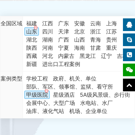
所在位置：
首页
案例中心
案例中心
全国区域
福建
江西
广东
安徽
云南
上海
山东
四川
天津
北京
浙江
江苏
湖北
湖南
广西
山西
青海
贵州
陕西
河南
宁夏
海南
甘肃
重庆
西藏
河北
内蒙古
黑龙江
辽宁
吉林
新疆
进出口工程案例
案例类型
学校工程
政府、机关、单位
部队、军区、领事馆、监狱、看守所
甲级医院
星级酒店
5A级风景级、步行街
会展中心、大型广场
水电站、水厂
油库、液化气站
机场、企业单位