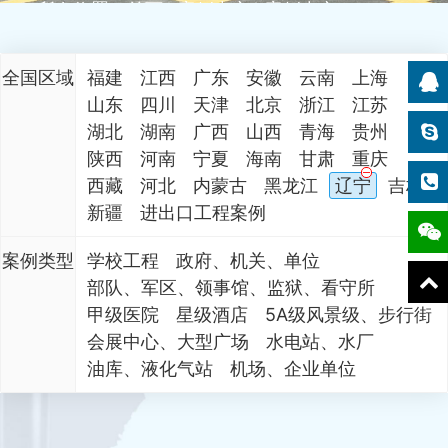
所在位置：
首页
案例中心
案例中心
全国区域
福建
江西
广东
安徽
云南
上海
山东
四川
天津
北京
浙江
江苏
湖北
湖南
广西
山西
青海
贵州
陕西
河南
宁夏
海南
甘肃
重庆
西藏
河北
内蒙古
黑龙江
辽宁
吉林
新疆
进出口工程案例
案例类型
学校工程
政府、机关、单位
部队、军区、领事馆、监狱、看守所
甲级医院
星级酒店
5A级风景级、步行街
会展中心、大型广场
水电站、水厂
油库、液化气站
机场、企业单位